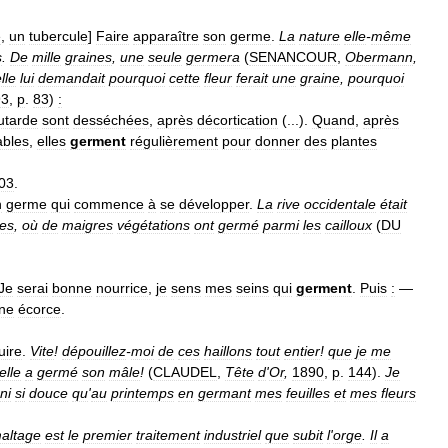
e
,
un
tubercule
]
Faire
apparaître
son
germe
.
La
nature
elle
-
même
s
.
De
mille
graines
,
une
seule
germera
(
SENANCOUR
,
Obermann
,
lle
lui
demandait
pourquoi
cette
fleur
ferait
une
graine
,
pourquoi
93
,
p
.
83
)
:
tarde
sont
desséchées
,
après
décortication
(...).
Quand
,
après
ables
,
elles
germent
régulièrement
pour
donner
des
plantes
03
.
n
germe
qui
commence
à
se
développer
.
La
rive
occidentale
était
es
,
où
de
maigres
végétations
ont
germé
parmi
les
cailloux
(
DU
Je
serai
bonne
nourrice
,
je
sens
mes
seins
qui
germent
.
Puis
:
—
ne
écorce
.
uire
.
Vite
!
dépouillez
-
moi
de
ces
haillons
tout
entier
!
que
je
me
elle
a
germé
son
mâle
!
(
CLAUDEL
,
Tête
d
'
Or
,
1890
,
p
.
144
).
Je
ni
si
douce
qu
'
au
printemps
en
germant
mes
feuilles
et
mes
fleurs
altage
est
le
premier
traitement
industriel
que
subit
l
'
orge
.
Il
a