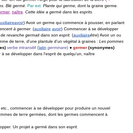
es
.
Blé
germé
.
Par
ext
.
Plante
qui
germe
,
dont
la
graine
germe
.
ormer
,
naître
.
Cette
idée
a
germé
dans
les
esprits
.
uxiliaire
avoir
)
Avoir
un
germe
qui
commence
à
pousser
,
en
parlant
ncent
à
germer
.
(
auxiliaire
avoir
)
Commencer
à
se
développer
de
revanche
germait
dans
son
esprit
.
(
auxiliaire
être
)
Avoir
un
ou
mme
de
terre
,
d
'
une
plantule
d
'
un
végétal
à
graines
:
Les
pommes
es
)
verbe
intransitif
(
latin
germinare
)
●
germer
(
synonymes
)
r
à
se
développer
dans
l
'
esprit
de
quelqu
'
un
,
naître
,
etc
.,
commencer
à
se
développer
pour
produire
un
nouvel
ommes
de
terre
germées
,
dont
les
germes
commencent
à
opper
.
Un
projet
a
germé
dans
son
esprit
.