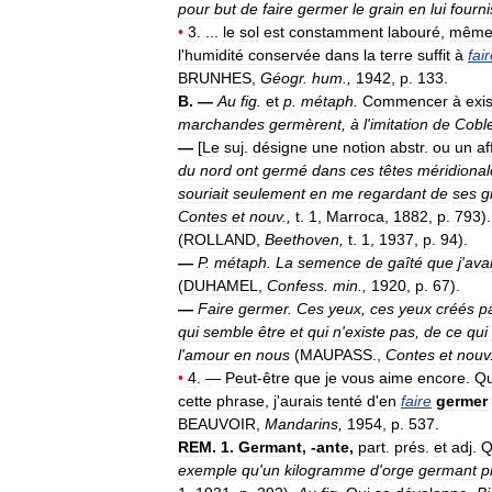
pour
but
de
faire
germer
le
grain
en
lui
fourn
•
3
. ...
le
sol
est
constamment
labouré
,
mêm
l
'
humidité
conservée
dans
la
terre
suffit
à
fai
BRUNHES
,
Géogr
.
hum
.,
1942
,
p
.
133
.
B
. —
Au
fig
.
et
p
.
métaph
.
Commencer
à
exis
marchandes
germèrent
,
à
l
'
imitation
de
Cobl
—
[
Le
suj
.
désigne
une
notion
abstr
.
ou
un
af
du
nord
ont
germé
dans
ces
têtes
méridional
souriait
seulement
en
me
regardant
de
ses
g
Contes
et
nouv
.,
t
.
1
,
Marroca
,
1882
,
p
.
793
)
(
ROLLAND
,
Beethoven
,
t
.
1
,
1937
,
p
.
94
).
—
P
.
métaph
.
La
semence
de
gaîté
que
j
'
ava
(
DUHAMEL
,
Confess
.
min
.,
1920
,
p
.
67
).
—
Faire
germer
.
Ces
yeux
,
ces
yeux
créés
p
qui
semble
être
et
qui
n
'
existe
pas
,
de
ce
qui
l
'
amour
en
nous
(
MAUPASS
.,
Contes
et
nouv
•
4
. —
Peut
-
être
que
je
vous
aime
encore
.
Qu
cette
phrase
,
j
'
aurais
tenté
d
'
en
faire
germer
BEAUVOIR
,
Mandarins
,
1954
,
p
.
537
.
REM
.
1
.
Germant
, -
ante
,
part
.
prés
.
et
adj
.
Q
exemple
qu
'
un
kilogramme
d
'
orge
germant
p