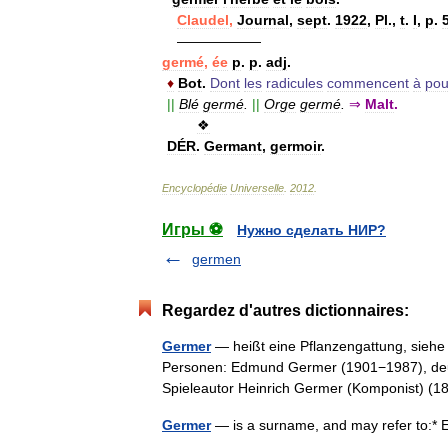
Claudel
,
Journal
,
sept
.
1922
,
Pl
.,
t
.
I
,
p
.
——————
germé
,
ée
p
.
p
.
adj
.
♦
Bot
.
Dont
les
radicules
commencent
à
pou
||
Blé
germé
.
||
Orge
germé
.
⇒
Malt
.
❖
DÉR
.
Germant
,
germoir
.
Encyclopédie
Universelle
.
2012
.
Игры ⚽
Нужно сделать НИР?
germen
Regardez d'autres dictionnaires:
Germer
— heißt eine Pflanzengattung, siehe
Personen: Edmund Germer (1901−1987), deut
Spieleautor Heinrich Germer (Komponist)
Germer
— is a surname, and may refer to: