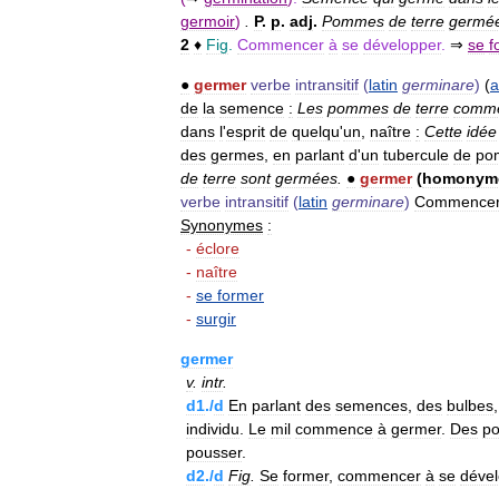
germoir
)
.
P
.
p
.
adj
.
Pommes
de
terre
germé
2
♦
Fig
.
Commencer
à
se
développer
.
⇒
se
f
●
germer
verbe
intransitif
(
latin
germinare
)
(
a
de
la
semence
:
Les
pommes
de
terre
comme
dans
l
'
esprit
de
quelqu
'
un
,
naître
:
Cette
idée
des
germes
,
en
parlant
d
'
un
tubercule
de
po
de
terre
sont
germées
.
●
germer
(
homonym
verbe
intransitif
(
latin
germinare
)
Commence
Synonymes
:
-
éclore
-
naître
-
se
former
-
surgir
germer
v
.
intr
.
d1
./
d
En
parlant
des
semences
,
des
bulbes
individu
.
Le
mil
commence
à
germer
.
Des
p
pousser
.
d2
./
d
Fig
.
Se
former
,
commencer
à
se
dével