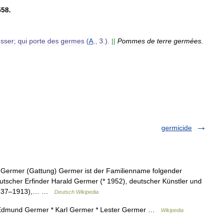
558
.
sser
;
qui
porte
des
germes
(
A
.,
3
.).
||
Pommes
de
terre
germées
.
germicide
 Germer (Gattung) Germer ist der Familienname folgender
scher Erfinder Harald Germer (* 1952), deutscher Künstler und
 (1837–1913),… …
Deutsch Wikipedia
* Edmund Germer * Karl Germer * Lester Germer …
Wikipedia