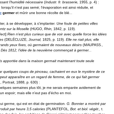
issant
l
'
humidité
nécessaire
(
Industr
.
fr
.
brasserie
,
1955
,
p
.
4
)
:
e
lorsqu
'
il
n
'
est
pas
semé
;
l
'
évaporation
est
ainsi
réduite
,
et
re
germer
et
mûrir
une
bonne
récolte
de
blé
...
ter
,
à
se
développer
,
à
s
'
implanter
.
Une
foule
de
petites
villes
entz
sur
la
Moselle
(
HUGO
,
Rhin
,
1842
,
p
.
119
).
fect
]
Rien
n
'
est
plus
curieux
que
de
voir
avec
quelle
force
les
idées
es
(
DELÉCLUZE
,
Journal
,
1825
,
p
.
119
).
Elle
ne
riait
plus
;
elle
rands
yeux
fixes
,
où
germaient
de
nouveaux
désirs
(
MAUPASS
.,
.
Dès
1812
,
l
'
idée
de
la
neuvième
commençait
à
germer
...
is
apportée
dans
la
maison
germait
maintenant
toute
seule
ar
quelques
coups
de
pinceau
,
cachaient
en
eux
le
mystère
de
ce
peut
apparaître
en
un
regard
de
femme
,
de
ce
qui
fait
germer
.,
Portrait
,
1888
,
p
.
630
)
:
elques
semaines
plus
tôt
,
je
me
serais
emparée
avidement
de
un
espoir
;
mais
elle
n
'
eut
pas
d
'
écho
en
moi
.
ui
germe
,
qui
est
en
état
de
germination
.
G
.
Bonnier
a
montré
par
roduit
par
heure
3
,
5
calories
(
PLANTEFOL
,
Bot
.
et
biol
.
végét
.,
t
.