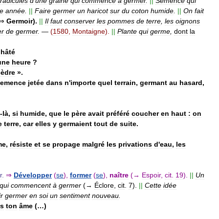
radicules
d
'
une
graine
qui
commence
à
germer
.
||
Semence
qui
te
année
.
||
Faire
germer
un
haricot
sur
du
coton
humide
.
||
On
fait
⇒
Germoir
).
||
Il
faut
conserver
les
pommes
de
terre
,
les
oignons
r
de
germer
.
—
(
1580
,
Montaigne
).
||
Plante
qui
germe
,
dont
la
hâté
une
heure
?
cèdre
».
semence
jetée
dans
n
'
importe
quel
terrain
,
germant
au
hasard
,
-
là
,
si
humide
,
que
le
père
avait
préféré
coucher
en
haut
:
on
e
terre
,
car
elles
y
germaient
tout
de
suite
.
me
,
résiste
et
se
propage
malgré
les
privations
d
'
eau
,
les
r
.
⇒
Développer
(
se
),
former
(
se
),
naître
(→
Espoir
,
cit
.
19
).
||
Un
qui
commencent
à
germer
(→
Éclore
,
cit
.
7
).
||
Cette
idée
r
germer
en
soi
un
sentiment
nouveau
.
s
ton
âme
(…)