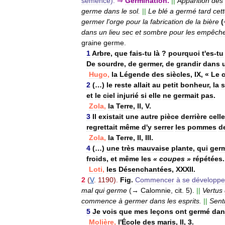
semence
).
⇒
Germination
.
||
Apparition
des
germe
dans
le
sol
.
||
Le
blé
a
germé
tard
cet
germer
l
'
orge
pour
la
fabrication
de
la
bière
(
dans
un
lieu
sec
et
sombre
pour
les
empêche
graine
germe
.
1
Arbre
,
que
fais
-
tu
là
?
pourquoi
t
'
es
-
tu
De
sourdre
,
de
germer
,
de
grandir
dans
Hugo
,
la
Légende
des
siècles
,
IX
, «
Le
2
(…)
le
reste
allait
au
petit
bonheur
,
la
et
le
ciel
injurié
si
elle
ne
germait
pas
.
Zola
,
la
Terre
,
II
,
V
.
3
Il
existait
une
autre
pièce
derrière
celle
regrettait
même
d
'
y
serrer
les
pommes
d
Zola
,
la
Terre
,
II
,
III
.
4
(…)
une
très
mauvaise
plante
,
qui
ger
froids
,
et
même
les
«
coupes
»
répétées
.
Loti
,
les
Désenchantées
,
XXXII
.
2
(
V
.
1190
).
Fig
.
Commencer
à
se
développe
mal
qui
germe
(→
Calomnie
,
cit
.
5
).
||
Vertus
commence
à
germer
dans
les
esprits
.
||
Senti
5
Je
vois
que
mes
leçons
ont
germé
dan
Molière
,
l
'
École
des
maris
,
II
,
3
.