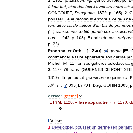
1
,
1931
,
p
.
292
).
Au
fig
.
Qui
se
développe
.
Bi
à
leur
but
,
bien
des
fois
il
avait
cru
entrevoir
l
GONCOURT
,
Zemganno
,
1879
,
p
.
165
).
2
.
G
pousser
.
Je
le
reconnus
encore
à
ce
qu
'
il
ne
formait
le
cercle
autour
d
'
un
tas
de
pommes
(...)
consommer
le
blé
germé
cru
,
assaisonn
hum
.,
1942
,
p
.
103
).
Extraits
de
malt
préparé
p
.
23
).
Prononc
.
et
Orth
.
:
[
],
(
il
)
germe
[
commencer
à
faire
apparaître
son
germe
[
en
Michel
,
64
,
11
:
en
ses
gutieres
esledecerat
2
.
1174
-
76
trans
. (
GUERNES
DE
PONT
-
STE
1319
).
Empr
.
au
lat
.
germinare
«
germer
».
F
e
XX
s
.
:
a
)
995
,
b
)
794
.
Bbg
.
GOHIN
1903
,
p
germer
[
ʒɛʀme
]
v
.
ÉTYM
.
1120
; «
faire
apparaître
»,
v
.
1170
;
d
❖
———
I
V
.
intr
.
1
Développer
,
pousser
un
germe
(
en
parlant