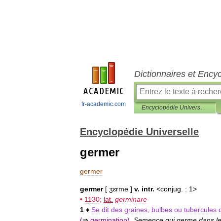
Dictionnaires et Ency
fr-academic.com
Encyclopédie Universelle
Encyclopédie Universelle
germer
germer
germer
[
ʒɛrme
]
v
.
intr
.
<
conjug
.
:
1
>
•
1130
;
lat
.
germinare
1
♦
Se
dit
des
graines
,
bulbes
ou
tubercules
(
⇒
germination
)
.
Semence
qui
germe
dans
l