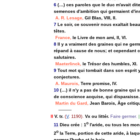
6
(…)
ces
paroles
que
le
duc
m
'
avait
dit
semences
d
'
ambition
qui
germaient
d
'
in
A
.
R
.
Lesage
,
Gil
Blas
,
VIII
,
II
.
7
Le
soir
,
ce
souvenir
nous
exaltait
bea
têtes
.
France
,
le
Livre
de
mon
ami
,
II
,
VI
.
8
Il
y
a
vraiment
des
graines
qui
ne
germ
répand
à
cause
de
nous
;
et
cependant
c
salutaires
.
Maeterlinck
,
le
Trésor
des
humbles
,
XI
.
9
Tout
mot
qui
tombait
dans
son
esprit
conjectures
.
A
.
Maurois
,
Terre
promise
,
IV
.
10
(…)
il
n
'
y
a
pas
de
bonne
graine
qui
s
de
conscience
acquise
,
qui
disparaisse
.
Martin
du
Gard
,
Jean
Barois
,
Âge
critiq
———
II
V
.
tr
.
(
V
.
1190
).
Vx
ou
littér
.
Faire
germer
.
|
o
11
Dieu
crée
:
1
l
'
aride
,
ou
tous
les
mon
o
2
la
Terre
,
portion
de
cette
aride
,
à
laqu
germer
l
'
herbe
et
le
bois
.