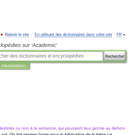
Retenir le site
En utilisant des dictionnaires dans votre site
FR
clopédies sur 'Academic'
Recherche!
interprétations
destinés
ou
non
à
la
semence
,
qui
poussent
leur
germe
au
dehors
e
sol
.
On
fait
germer
l
'
orge
pour
la
fabrication
de
la
bière
(
⇒