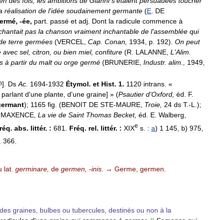
en
des
fois
,
les
ambitions
de
Gianni
s
'
étaient
persuadées
toucher
a
réalisation
de
l
'
idée
soudainement
germante
(
E
.
DE
ermé
, -
ée
,
part
.
passé
et
adj
.
Dont
la
radicule
commence
à
chantait
pas
la
chanson
vraiment
inchantable
de
l
'
assemblée
qui
de
terre
germées
(
VERCEL
,
Cap
.
Conan
,
1934
,
p
.
192
).
On
peut
é
avec
sel
,
citron
,
ou
bien
miel
,
confiture
(
R
.
LALANNE
,
L
'
Alim
.
s
à
partir
du
malt
ou
orge
germé
(
BRUNERIE
,
Industr
.
alim
.,
1949
,
].
Ds
Ac
.
1694
-
1932
Étymol
.
et
Hist
.
1
.
1120
intrans
. «
parlant
d
'
une
plante
,
d
'
une
graine
] » (
Psautier
d
'
Oxford
,
éd
.
F
.
germant
);
1165
fig
. (
BENOIT
DE
STE
-
MAURE
,
Troie
,
24
ds
T
.-
L
.);
-
MAXENCE
,
La
vie
de
Saint
Thomas
Becket
,
éd
.
E
.
Walberg
,
e
réq
.
abs
.
littér
.
:
681
.
Fréq
.
rel
.
littér
.
:
XIX
s
.
:
a
)
1
145
,
b
)
975
,
.
366
.
u
lat
.
germinare
,
de
germen
, -
inis
.
→
Germe
,
germen
.
des
graines
,
bulbes
ou
tubercules
,
destinés
ou
non
à
la