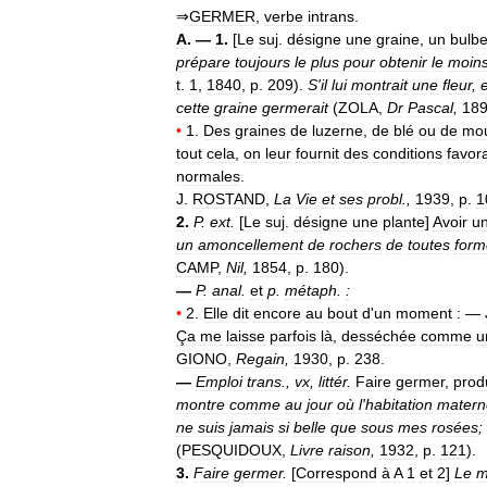
⇒
GERMER
,
verbe
intrans
.
A
. —
1
.
[
Le
suj
.
désigne
une
graine
,
un
bulb
prépare
toujours
le
plus
pour
obtenir
le
moin
t
.
1
,
1840
,
p
.
209
).
S
'
il
lui
montrait
une
fleur
,
e
cette
graine
germerait
(
ZOLA
,
Dr
Pascal
,
18
•
1
.
Des
graines
de
luzerne
,
de
blé
ou
de
mou
tout
cela
,
on
leur
fournit
des
conditions
favor
normales
.
J
.
ROSTAND
,
La
Vie
et
ses
probl
.,
1939
,
p
.
1
2
.
P
.
ext
.
[
Le
suj
.
désigne
une
plante
]
Avoir
u
un
amoncellement
de
rochers
de
toutes
form
CAMP
,
Nil
,
1854
,
p
.
180
).
—
P
.
anal
.
et
p
.
métaph
.
:
•
2
.
Elle
dit
encore
au
bout
d
'
un
moment
:
—
Ça
me
laisse
parfois
là
,
desséchée
comme
u
GIONO
,
Regain
,
1930
,
p
.
238
.
—
Emploi
trans
.,
vx
,
littér
.
Faire
germer
,
prod
montre
comme
au
jour
où
l
'
habitation
matern
ne
suis
jamais
si
belle
que
sous
mes
rosées
;
(
PESQUIDOUX
,
Livre
raison
,
1932
,
p
.
121
).
3
.
Faire
germer
.
[
Correspond
à
A
1
et
2
]
Le
m