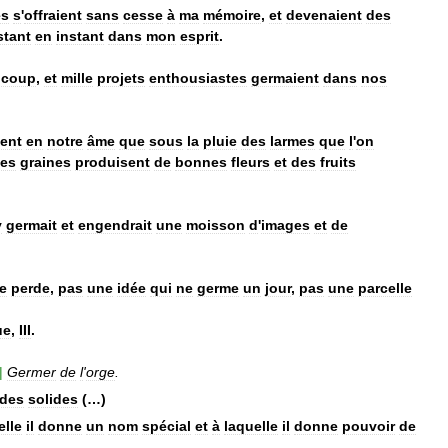
es
s
'
offraient
sans
cesse
à
ma
mémoire
,
et
devenaient
des
stant
en
instant
dans
mon
esprit
.
ucoup
,
et
mille
projets
enthousiastes
germaient
dans
nos
ent
en
notre
âme
que
sous
la
pluie
des
larmes
que
l
'
on
es
graines
produisent
de
bonnes
fleurs
et
des
fruits
y
germait
et
engendrait
une
moisson
d
'
images
et
de
e
perde
,
pas
une
idée
qui
ne
germe
un
jour
,
pas
une
parcelle
ue
,
III
.
|
Germer
de
l
'
orge
.
des
solides
(…)
elle
il
donne
un
nom
spécial
et
à
laquelle
il
donne
pouvoir
de